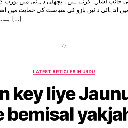
 جانب اشارہ کرتے ہیں۔ پچھلی دہائی میں یورپ کے
یں انتہائی دائیں بازو کی سیاست کی حمایت میں اضا
ہے۔ گزشتہ […]
Categories
LATEST ARTICLES IN URDU
n key liye Jaun
 bemisal yakja