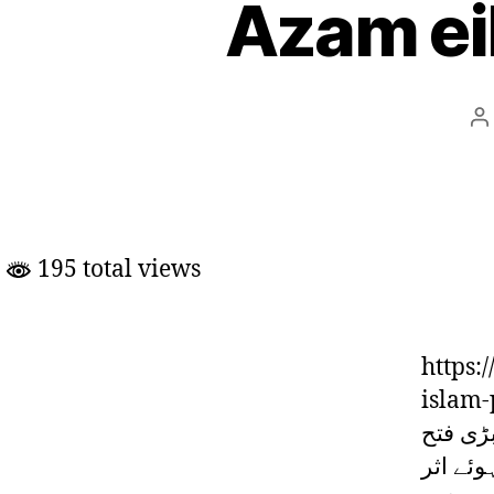
Azam ei
P
a
195 total views
https:
islam-po
بڑی فتح
وئے اثر