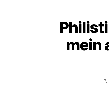
Philis
mein 
Po
au