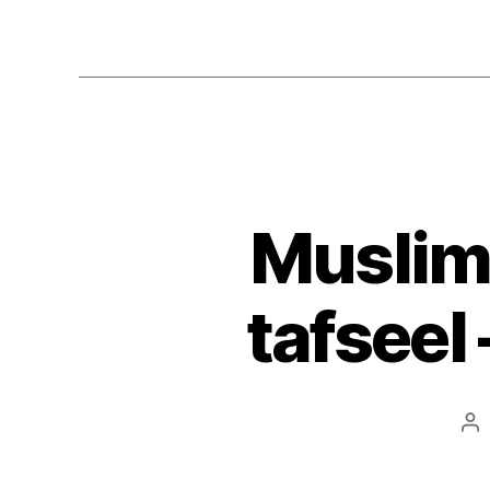
Muslim
tafsee
Po
au