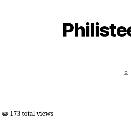
Philist
Po
au
173 total views