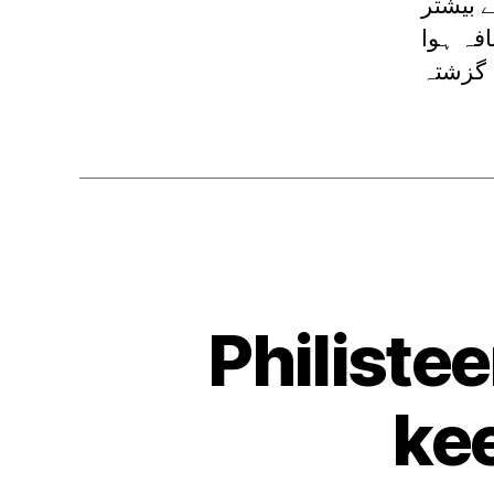
 بیشتر
فہ ہوا
Philistee
kee