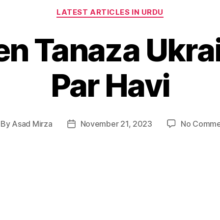
Categories
LATEST ARTICLES IN URDU
een Tanaza Ukra
Par Havi
By
Asad Mirza
November 21, 2023
No Comme
st
Post
thor
date