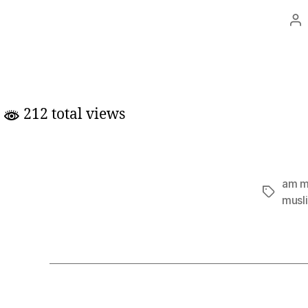
Po
au
212 total views
am m
Tags
musl