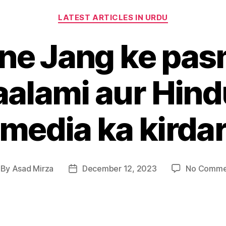
Categories
LATEST ARTICLES IN URDU
tine Jang ke pa
aalami aur Hind
media ka kirda
By
Asad Mirza
December 12, 2023
No Comme
st
Post
thor
date