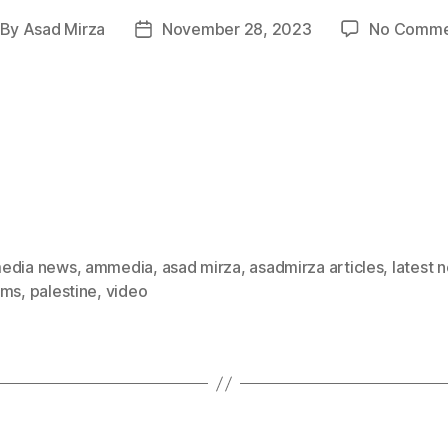
By
Asad Mirza
November 28, 2023
No Comme
st
Post
thor
date
edia news
,
ammedia
,
asad mirza
,
asadmirza articles
,
latest 
ims
,
palestine
,
video