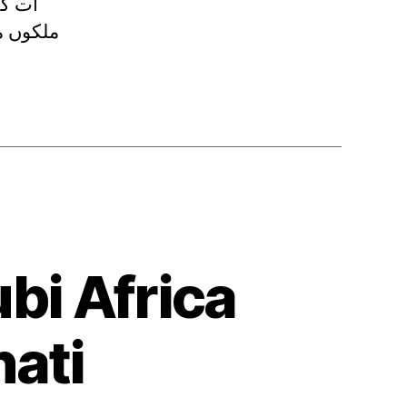
ات کی
ملکوں م
ubi Africa
hati