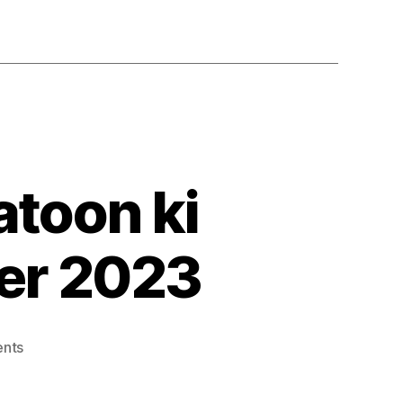
toon ki
er 2023
on
nts
Muslim-
mukhalif