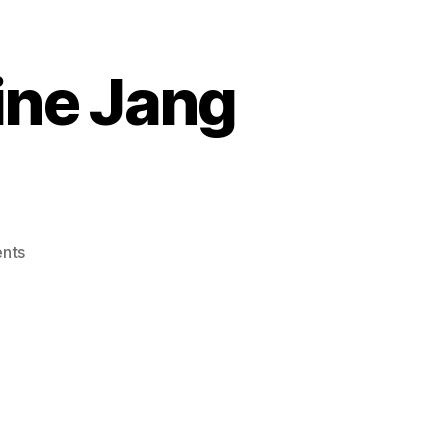
ine Jang
on
nts
Philisteen
Tanaza
Ukraine
Jang
Par Havi