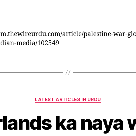
//m.thewireurdu.com/article/palestine-war-gl
ndian-media/102549
Categories
LATEST ARTICLES IN URDU
lands ka naya 