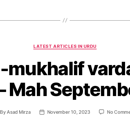
Categories
LATEST ARTICLES IN URDU
-mukhalif varda
l – Mah Septemb
By
Asad Mirza
November 10, 2023
No Comme
st
Post
thor
date